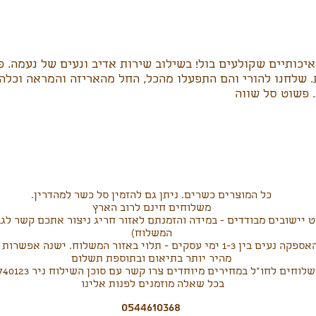
איכותיים שקולעים בול! בשילוב שירות אדיב ונעים של נעמה. 
 שלחנו להורי והם התפעלו מהכל, החל מהאריזה והמראה וכלה
. פשוט סל שווה
כל המוצרים כשרים. ניתן גם להזמין סל כשר למהדרין.
משלוחים חינם לרוב הארץ
 יישובים מבודדים - במידה והזמנתם לאזור חריג ניצור אתכם קשר לגב
המשלוח)
זמני האספקה נעים בין 1-3 ימי עסקים - תלוי באזור המשלוח. ישנה אפש
מהיר יותר בתיאום ובתוספת תשלום
לוחים לחו"ל במחירים מיוחדים צרו קשר עם סוכן השילוח ניר 03-7740123
בכל שאלה מוזמנים לפנות אלינו
0544610368