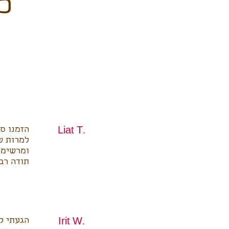
כ
הזמנו סל
Liat T.
למרות ש
ומרשימה
תודה רבה
הגעתי ל
Irit W.