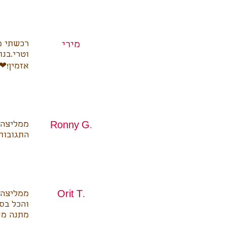
רכשתי מ
מירי
וטרי.בנ
אזמין!❤
ממליצה ב
Ronny G.
התגובות
ממליצה 
Orit T.
והכל בס
מתנה מק