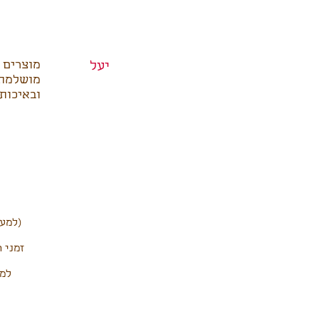
מוצרים 
יעל
מושלמת.
ובאיכות
(למעט
למש