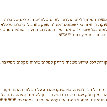
חיפשנו משלוח מיוחד ליום הולדת.. לא המשלוחים הרגילים 
לד...איזה כיף שמצאנו את "מהשוק באהבה" קיבלנו סלסלאות 
ת בכל טוב, יין, טחינה, פירות ,תערובות ועוד הפתעות מהשוק 
מהיר עד הבית... מומלץ בח
 מקורית לכל אירוע.משלוח מדויק למקום.שירות מקסים ממליצ
ל הלב לנעמה #מהשוקבאהבה# על משלוח מהמם מקורי ומושקע
ב. אין ספק שגם השירות הוא הדרבון להזמנה ונעמה עונה על כ
בסבלנות הזמינות והייעוץ ההגון.אז נעמה אין ספק שממליצה 