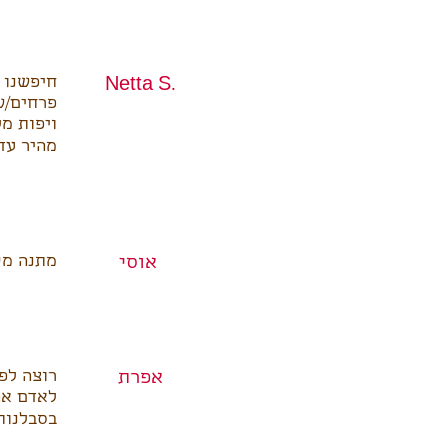
של בלון/
Netta S.
מושקעות
עם משלוח
ום💜💜💜
ה בחום.
אוסי
 כהפתעה
אפרת
ך בהחלט
💗💗💗