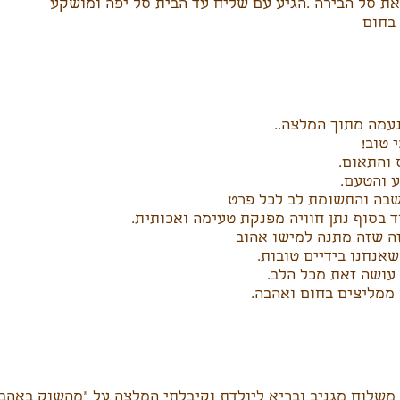
את סל הבירה .הגיע עם שליח עד הבית סל יפה ומושקע
בחום
נעמה מתוך המלצה..
י טוב!
 והתאום.
 והטעם.
בה והתשומת לב לכל פרט
 בסוף נתן חוויה מפנקת טעימה ואכותית.
זה שזה מתנה למישו אהוב
אנחנו בידיים טובות.
עושה זאת מכל הלב.
ממליצים בחום ואהבה.
משלוח מגניב ובריא ליולדת וקיבלתי המלצה על "מהשוק באהבה