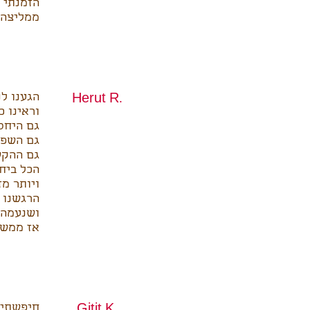
הזמנתי 
ממליצה 
הגענו ל
Herut R.
וראינו כ
גם היחס
גם השפע
גם ההקש
הכל ביחד
ויותר מ
הרגשנו ש
ושנעמה 
אז ממש 
חיפשתי 